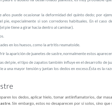
 años puede ocasionar la deformidad del quinto dedo; por ejemp
l pie, especialmente si son corredores habituales. En el caso d
l pie tiene a girar hacia dentro al caminar).
os.
es en los huesos, como la artritis reumatoide.
r la aparición de juanetes de sastre, normalmente estos aparecen 
 del pie, el tipo de zapatos también influye en el desarrollo de j
ie a una mayor tensión y juntan los dedos en exceso.Ésta es la ra
astre
eparen los dedos, aplicar hielo, tomar antiinflamatorios, dar mas
sastre
. Sin embargo, estos no desaparecen por sí­ solos, sino que