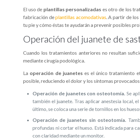
El uso de
plantillas personalizadas
es otro de los tra
fabricación de
plantillas acomodativas
. A partir de lo
tu pie y cómo éstas te ayudarán a prevenir posibles pro
Operación del juanete de sas
Cuando los tratamientos anteriores no resultan sufici
mediante cirugí­a podológica.
La
operación de juanetes
es el único tratamiento e
posible, reduciendo el dolor y los sí­ntomas provocados 
Operación de juanetes con osteotomí­a.
Se apl
también el juanete. Tras aplicar anestesia local, el
último, se coloca una serie de tornillos en los hues
Operación de juanetes sin osteotomí­a.
Tambié
profundas ni cortar el hueso. Está indicada para ca
con claridad mediante un monitor.