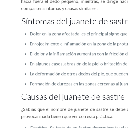
hacia fuera;el dedo pequeño, mientras, se dirige hac
comparten sí­ntomas y causas similares.
Sí­ntomas del juanete de sastr
Dolor en la zona afectada: es el principal signo que 
Enrojecimiento e inflamación en la zona de la prot
El dolor y la inflamación aumentan con la fricción 
En algunos casos, abrasión de la piel o irritación d
La deformación de otros dedos del pie, que pueden
Formación de durezas en las zonas cercanas al juan
Causas del juanete de sastre
¿Sabí­as que el nombre de juanete de sastre se debe 
provocan nada tienen que ver con esta práctica:
Genética: Se trata de un factor determinante; si