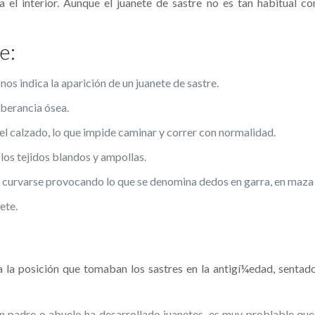
ia el interior. Aunque el juanete de sastre no es tan habitual 
e:
nos indica la aparición de un juanete de sastre.
uberancia ósea.
del calzado, lo que impide caminar y correr con normalidad.
e los tejidos blandos y ampollas.
 curvarse provocando lo que se denomina dedos en garra, en maza o
ete.
a la posición que tomaban los sastres en la antigí¼edad, sentado
 un padre o abuelo ha desarrollado juanetes, es muy problable qu