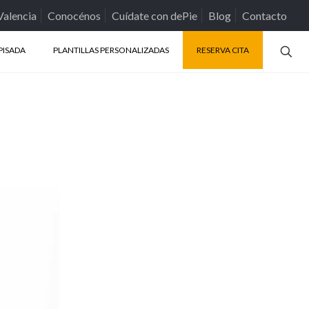
Valencia
Conocénos
Cuídate con dePie
Blog
Contacto
PISADA
PLANTILLAS PERSONALIZADAS
RESERVA CITA