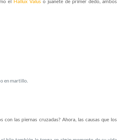
como el
Hallux Valus
o juanete de primer dedo, ambos
 en martillo.
s con las piernas cruzadas? Ahora, las causas que los
e el hijo también lo tenga en algún momento de su vida