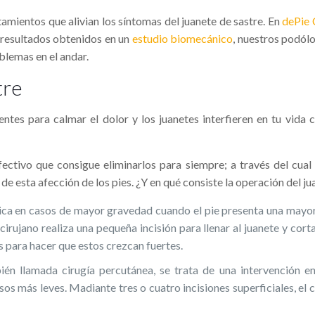
tamientos que alivian los sí­ntomas del juanete de sastre. En
dePie 
s resultados obtenidos en un
estudio biomecánico
, nuestros podólo
blemas en el andar.
tre
entes para calmar el dolor y los juanetes interfieren en tu vida 
fectivo que consigue eliminarlos para siempre; a través del cual
de esta afección de los pies. ¿Y en qué consiste la operación del ju
ica en casos de mayor gravedad cuando el pie presenta una mayor
 cirujano realiza una pequeña incisión para llenar al juanete y cort
os para hacer que estos crezcan fuertes.
n llamada cirugí­a percutánea, se trata de una intervención en 
sos más leves. Madiante tres o cuatro incisiones superficiales, el 