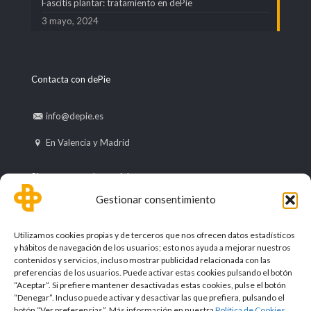
Fascitis plantar: tratamiento en dePie
3 mayo, 2024
Contacta con dePie
info@depie.es
En Valencia y Madrid
Síguenos en redes sociales
Gestionar consentimiento
Utilizamos cookies propias y de terceros que nos ofrecen datos estadísticos
y hábitos de navegación de los usuarios; esto nos ayuda a mejorar nuestros
contenidos y servicios, incluso mostrar publicidad relacionada con las
preferencias de los usuarios. Puede activar estas cookies pulsando el botón
“Aceptar”. Si prefiere mantener desactivadas estas cookies, pulse el botón
“Denegar”. Incluso puede activar y desactivar las que prefiera, pulsando el
botón “Ver preferencias”. Más información en nuestra
Política de Cookies