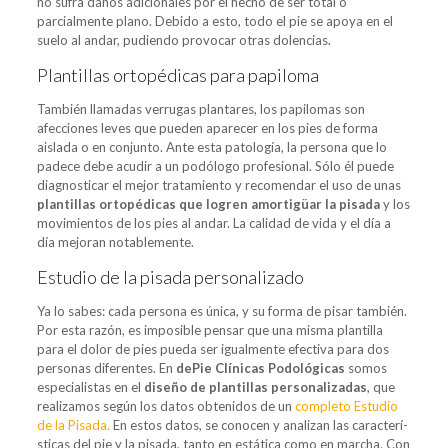
no sufra daños adicionales por el hecho de ser total o
parcialmente plano. Debido a esto, todo el pie se apoya en el
suelo al andar, pudiendo provocar otras dolencias.
Plantillas ortopédicas para papiloma
También llamadas verrugas plantares, los papilomas son
afecciones leves que pueden aparecer en los pies de forma
aislada o en conjunto. Ante esta patología, la persona que lo
padece debe acudir a un podólogo profesional. Sólo él puede
diagnosticar el mejor tratamiento y recomendar el uso de unas
plantillas ortopédicas que logren amortigüar la pisada
y los
movimientos de los pies al andar. La calidad de vida y el día a
día mejoran notablemente.
Estudio de la pisada personalizado
Ya lo sabes: cada persona es única, y su forma de pisar también.
Por esta razón, es imposible pensar que una misma plantilla
para el dolor de pies pueda ser igualmente efectiva para dos
personas diferentes. En
dePie Clínicas Podológicas
somos
especialistas en el
diseño de plantillas personalizadas
, que
realizamos según los datos obtenidos de un
completo Estudio
de la Pisada.
En estos datos, se conocen y analizan las caracterí­
sticas del pie y la pisada, tanto en estática como en marcha. Con