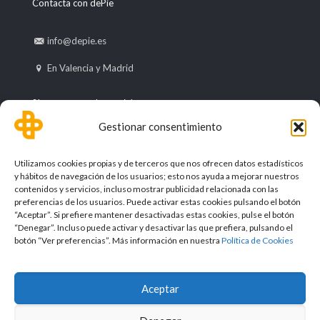
Contacta con dePie
info@depie.es
En Valencia y Madrid
Síguenos en redes sociales
Gestionar consentimiento
Utilizamos cookies propias y de terceros que nos ofrecen datos estadísticos
y hábitos de navegación de los usuarios; esto nos ayuda a mejorar nuestros
contenidos y servicios, incluso mostrar publicidad relacionada con las
preferencias de los usuarios. Puede activar estas cookies pulsando el botón
“Aceptar”. Si prefiere mantener desactivadas estas cookies, pulse el botón
“Denegar”. Incluso puede activar y desactivar las que prefiera, pulsando el
botón “Ver preferencias”. Más información en nuestra
Política de Cookies
Aceptar
©Mundo Podológico, S.L. 2017 |
Aviso legal
|
Política de
privacidad
|
Política de cookies
|
Condiciones de compra y