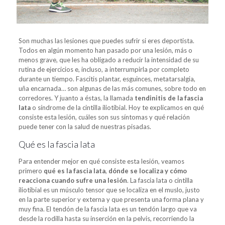
Son muchas las lesiones que puedes sufrir si eres deportista.
Todos en algún momento han pasado por una lesión, más o
menos grave, que les ha obligado a reducir la intensidad de su
rutina de ejercicios e, incluso, a interrumpirla por completo
durante un tiempo. Fascitis plantar, esguinces, metatarsalgia,
uña encarnada… son algunas de las más comunes, sobre todo en
corredores. Y juanto a éstas, la llamada
tendinitis de la fascia
lata
o síndrome de la cintilla iliotibial. Hoy te explicamos en qué
consiste esta lesión, cuáles son sus síntomas y qué relación
puede tener con la salud de nuestras pisadas.
Qué es la fascia lata
Para entender mejor en qué consiste esta lesión, veamos
primero
qué es la fascia lata
,
dónde se localiza y cómo
reacciona cuando sufre una lesión
. La fascia lata o cintilla
iliotibial es un músculo tensor que se localiza en el muslo, justo
en la parte superior y externa y que presenta una forma plana y
muy fina. El tendón de la fascia lata es un tendón largo que va
desde la rodilla hasta su inserción en la pelvis, recorriendo la