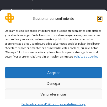
Síguenos en redes sociales
Gestionar consentimiento
Utilizamos cookies propias y de terceros que nos ofrecen datos estadísticos
y hábitos de navegación de los usuarios; esto nos ayuda a mejorar nuestros
contenidos y servicios, incluso mostrar publicidad relacionada con las
preferencias de los usuarios. Puede activar estas cookies pulsando el botón
“Aceptar”. Si prefiere mantener desactivadas estas cookies, pulse el botón
“Denegar”. Incluso puede activar y desactivar las que prefiera, pulsando el
botón “Ver preferencias”. Más información en nuestra
Política de Cookies
Aceptar
©Mundo Podológico, S.L. 2017 |
Aviso legal
|
Política de
privacidad
|
Política de cookies
|
Condiciones de compra y
Denegar
devolución
Ver preferencias
Política de cookies
Política de privacidad
Aviso legal